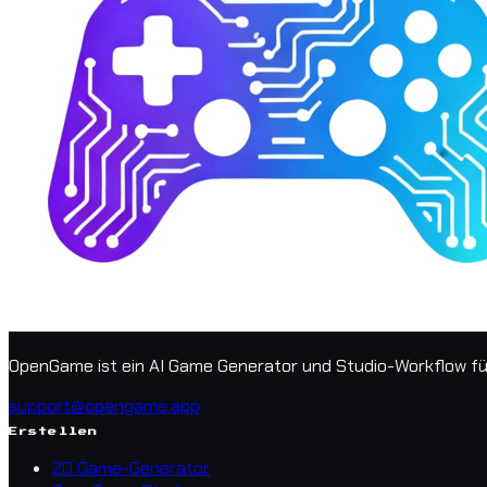
OpenGame ist ein AI Game Generator und Studio-Workflow für 
support@opengame.app
Erstellen
2D Game-Generator