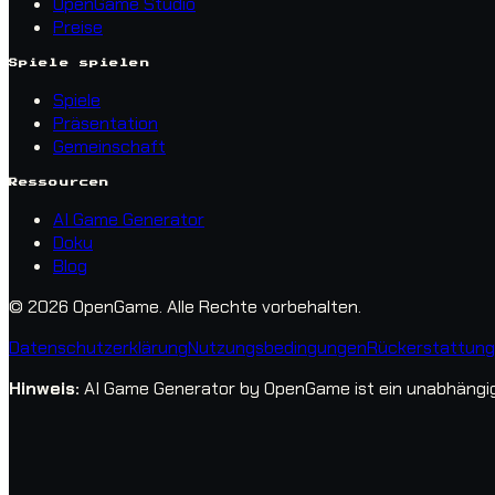
OpenGame Studio
Preise
Spiele spielen
Spiele
Präsentation
Gemeinschaft
Ressourcen
AI Game Generator
Doku
Blog
© 2026 OpenGame.
Alle Rechte vorbehalten.
Datenschutzerklärung
Nutzungsbedingungen
Rückerstattungs
Hinweis
:
AI Game Generator by OpenGame ist ein unabhängige