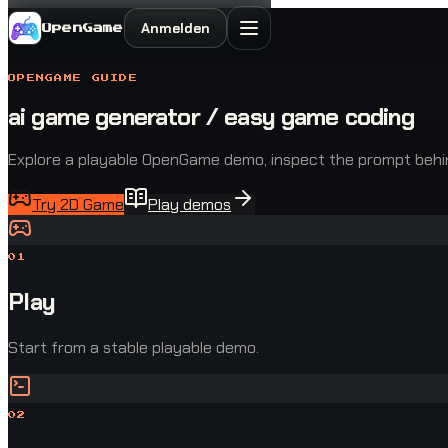
Anmelden
OpenGame
OPENGAME GUIDE
ai game generator / easy game coding
Explore a playable OpenGame demo, inspect the prompt behind 
Try 2D Game
Play demos
0
1
Play
Start from a stable playable demo.
0
2