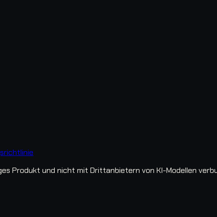
richtlinie
s Produkt und nicht mit Drittanbietern von KI-Modellen verb