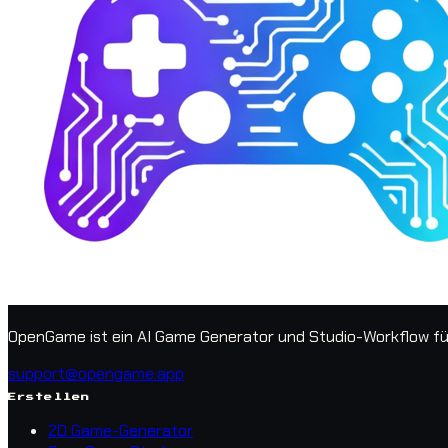
OpenGame ist ein AI Game Generator und Studio-Workflow für 
support@opengame.app
Erstellen
2D Game-Generator