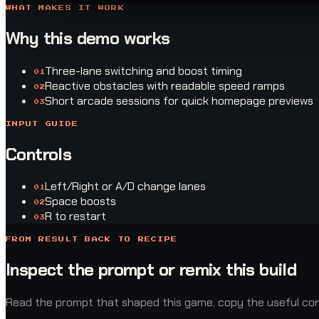
WHAT MAKES IT WORK
Why this demo works
Three-lane switching and boost timing
0
1
Reactive obstacles with readable speed ramps
0
2
Short arcade sessions for quick homepage previews
0
3
INPUT GUIDE
Controls
Left/Right or A/D change lanes
0
1
Space boosts
0
2
R to restart
0
3
FROM RESULT BACK TO RECIPE
Inspect the prompt or remix this build
Read the prompt that shaped this game, copy the useful const