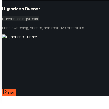
Hyperlane Runner
Runner
Racing
Arcade
Lane switching, boosts, and reactive obstacles.
Play