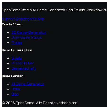
OpenGame ist ein AI Game Generator und Studio-Workflow für 
support@opengame.app
Erstellen
2D Game-Generator
OpenGame Studio
Preise
Spiele spielen
Spiele
Präsentation
Gemeinschaft
Ressourcen
AI Game Generator
Doku
Blog
© 2026 OpenGame.
Alle Rechte vorbehalten.