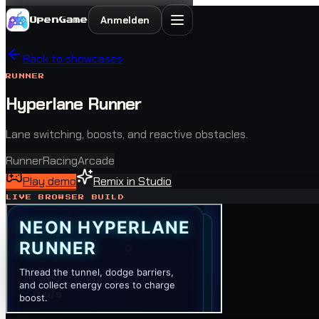
Anmelden
OpenGame
Back to showcases
RUNNER
Hyperlane Runner
Lane switching, boosts, and reactive obstacles.
Runner
Racing
Arcade
Play demo
Remix in Studio
LIVE BROWSER BUILD