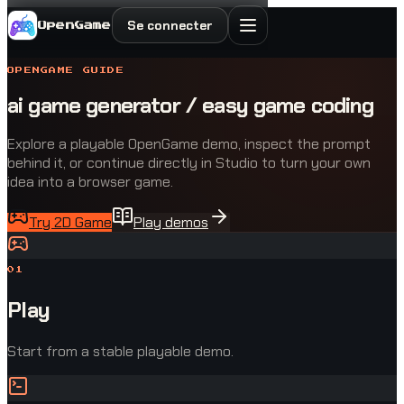
Se connecter
OpenGame
OPENGAME GUIDE
ai game generator / easy game coding
Explore a playable OpenGame demo, inspect the prompt
behind it, or continue directly in Studio to turn your own
idea into a browser game.
Try 2D Game
Play demos
0
1
Play
Start from a stable playable demo.