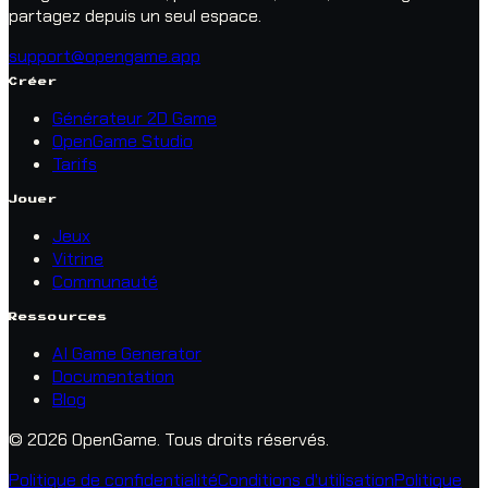
partagez depuis un seul espace.
support@opengame.app
Créer
Générateur 2D Game
OpenGame Studio
Tarifs
Jouer
Jeux
Vitrine
Communauté
Ressources
AI Game Generator
Documentation
Blog
© 2026 OpenGame.
Tous droits réservés.
Politique de confidentialité
Conditions d'utilisation
Politique