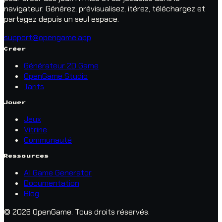
navigateur. Générez, prévisualisez, itérez, téléchargez et
partagez depuis un seul espace.
support@opengame.app
Créer
Générateur 2D Game
OpenGame Studio
Tarifs
Jouer
Jeux
Vitrine
Communauté
Ressources
AI Game Generator
Documentation
Blog
© 2026 OpenGame.
Tous droits réservés.