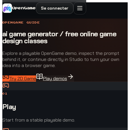
Se connecter
OpenGame
OPENGAME GUIDE
ai game generator / free online game
design classes
Explore a playable OpenGame demo, inspect the prompt
behind it, or continue directly in Studio to turn your own
idea into a browser game.
Try 2D Game
Play demos
0
1
Play
Start from a stable playable demo.