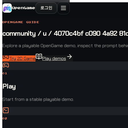
로그인
OpenGame
OPENGAME GUIDE
community / u / 4070c4bf c090 4a92 81
Explore a playable OpenGame demo, inspect the prompt behind 
Try 2D Game
Play demos
0
1
Play
Start from a stable playable demo.
0
2