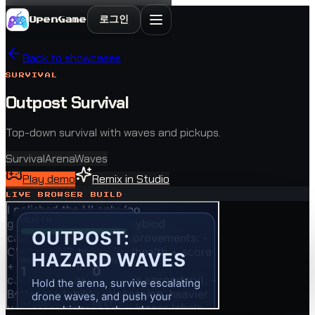
로그인
OpenGame
Back to showcases
SURVIVAL
Outpost Survival
Top-down survival with waves and pickups.
Survival
Arena
Waves
Play demo
Remix in Studio
LIVE BROWSER BUILD