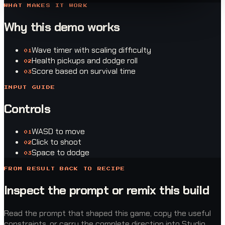
WHAT MAKES IT WORK
Why this demo works
Wave timer with scaling difficulty
0
1
Health pickups and dodge roll
0
2
Score based on survival time
0
3
INPUT GUIDE
Controls
WASD to move
0
1
Click to shoot
0
2
Space to dodge
0
3
FROM RESULT BACK TO RECIPE
Inspect the prompt or remix this build
Read the prompt that shaped this game, copy the useful
constraints, or carry the complete direction into Studio.