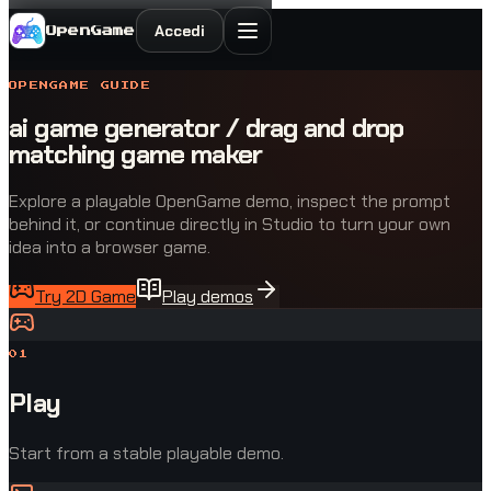
Accedi
OpenGame
OPENGAME GUIDE
ai game generator / drag and drop
matching game maker
Explore a playable OpenGame demo, inspect the prompt
behind it, or continue directly in Studio to turn your own
idea into a browser game.
Try 2D Game
Play demos
0
1
Play
Start from a stable playable demo.