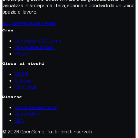
visualizza in anteprima, itera, scarica e condividi da un unico
spazio di lavoro.
support@opengame.app
Crea
Generatore 2D Game
OpenGame Studio
Prezzi
Gioca ai giochi
Giochi
Vetrina
Comunità
Risorse
AI Game Generator
Documenti
Blog
© 2026 OpenGame.
Tutti i diritti riservati.