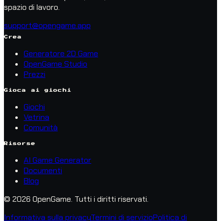
spazio di lavoro.
support@opengame.app
Crea
Generatore 2D Game
OpenGame Studio
Prezzi
Gioca ai giochi
Giochi
Vetrina
Comunità
Risorse
AI Game Generator
Documenti
Blog
© 2026 OpenGame.
Tutti i diritti riservati.
Informativa sulla privacy
Termini di servizio
Politica di