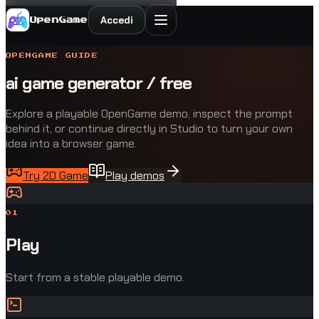
Accedi
OpenGame
OPENGAME GUIDE
ai game generator / free
Explore a playable OpenGame demo, inspect the prompt
behind it, or continue directly in Studio to turn your own
idea into a browser game.
Try 2D Game
Play demos
0
1
Play
Start from a stable playable demo.