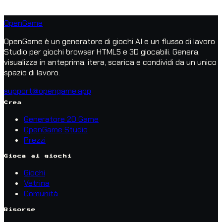
OpenGame
OpenGame è un generatore di giochi AI e un flusso di lavoro
Studio per giochi browser HTML5 e 3D giocabili. Genera,
visualizza in anteprima, itera, scarica e condividi da un unico
spazio di lavoro.
support@opengame.app
Crea
Generatore 2D Game
OpenGame Studio
Prezzi
Gioca ai giochi
Giochi
Vetrina
Comunità
Risorse