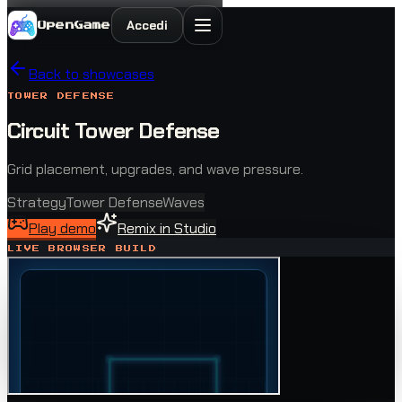
Accedi
OpenGame
Back to showcases
TOWER DEFENSE
Circuit Tower Defense
Grid placement, upgrades, and wave pressure.
Strategy
Tower Defense
Waves
Play demo
Remix in Studio
LIVE BROWSER BUILD