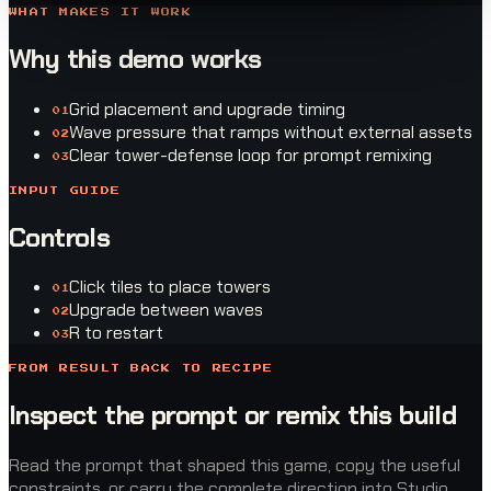
WHAT MAKES IT WORK
Why this demo works
Grid placement and upgrade timing
0
1
Wave pressure that ramps without external assets
0
2
Clear tower-defense loop for prompt remixing
0
3
INPUT GUIDE
Controls
Click tiles to place towers
0
1
Upgrade between waves
0
2
R to restart
0
3
FROM RESULT BACK TO RECIPE
Inspect the prompt or remix this build
Read the prompt that shaped this game, copy the useful
constraints, or carry the complete direction into Studio.