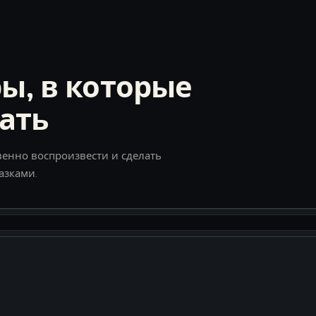
ы, в которые
рать
енно воспроизвести и сделать
азками.