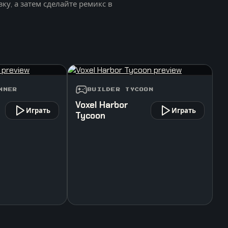
ку, а затем сделайте ремикс в
NNER
BUILDER TYCOON
Voxel Harbor
Играть
Играть
Tycoon