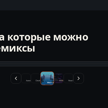
на которые можно
емиксы
инематографический фильм 
Aurora Match-3 Puzzle
Circuit Tower Defense
Платформер Vaporwave — Ночной город
Neon Sky Platformer
Мост Золотые Ворота — кинематографический фильм 3D