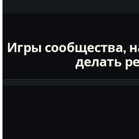
Игры сообщества, 
делать р
3D · THREE.JS
Мост Золотые Ворота — к