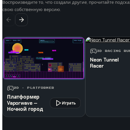
Воспроизведите то, что создали другие, прочитайте подсказ
свою собственную версию.
3D RACING RU
Neon Tunnel
Racer
2D · PLATFORMER
Платформер
Vaporwave —
Играть
Ночной город