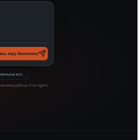
ать игру бесплатно
дневными испытаниями
 началом работы Free Agent.