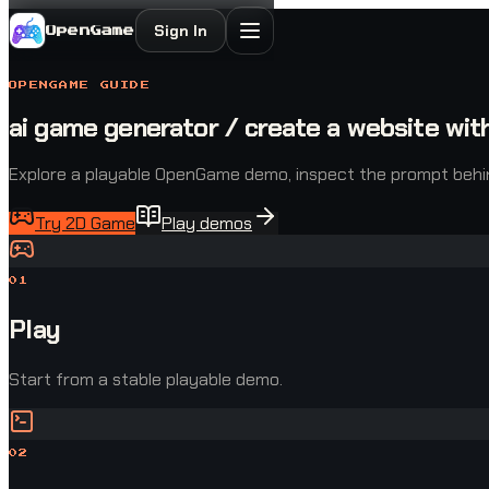
Sign In
OpenGame
OPENGAME GUIDE
ai game generator / create a website wi
Explore a playable OpenGame demo, inspect the prompt behind 
Try 2D Game
Play demos
0
1
Play
Start from a stable playable demo.
0
2