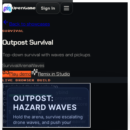
Sign In
OpenGame
Back to showcases
SURVIVAL
Outpost Survival
Top-down survival with waves and pickups.
Survival
Arena
Waves
Play demo
Remix in Studio
LIVE BROWSER BUILD