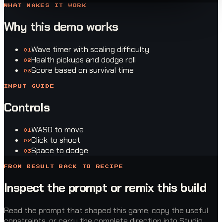
WHAT MAKES IT WORK
Why this demo works
Wave timer with scaling difficulty
0
1
Health pickups and dodge roll
0
2
Score based on survival time
0
3
INPUT GUIDE
Controls
WASD to move
0
1
Click to shoot
0
2
Space to dodge
0
3
FROM RESULT BACK TO RECIPE
Inspect the prompt or remix this build
Read the prompt that shaped this game, copy the useful
constraints, or carry the complete direction into Studio.