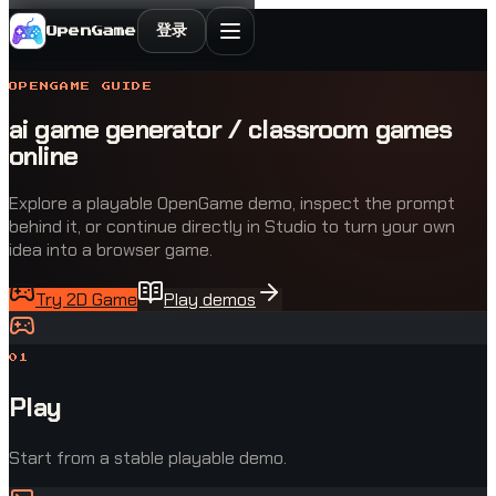
登录
OpenGame
OPENGAME GUIDE
ai game generator / classroom games
online
Explore a playable OpenGame demo, inspect the prompt
behind it, or continue directly in Studio to turn your own
idea into a browser game.
Try 2D Game
Play demos
0
1
Play
Start from a stable playable demo.