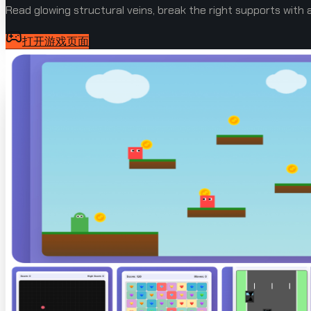
Read glowing structural veins, break the right supports with a
打开游戏页面