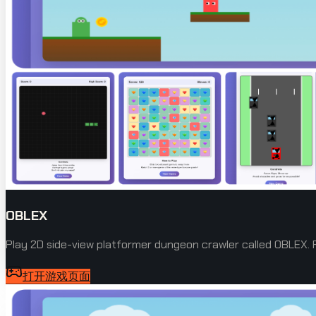
OBLEX
Play 2D side-view platformer dungeon crawler called OBLEX.
打开游戏页面