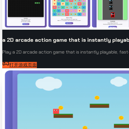
a 2D arcade action game that is instantly playab
Play a 2D arcade action game that is instantly playable, fa
打开游戏页面