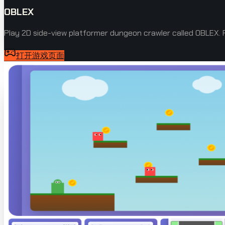
OBLEX
Play 2D side-view platformer dungeon crawler called OBLEX.
打开游戏页面