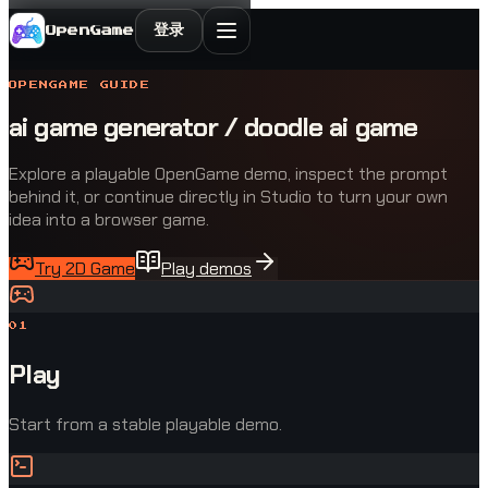
登录
OpenGame
OPENGAME GUIDE
ai game generator / doodle ai game
Explore a playable OpenGame demo, inspect the prompt
behind it, or continue directly in Studio to turn your own
idea into a browser game.
Try 2D Game
Play demos
0
1
Play
Start from a stable playable demo.