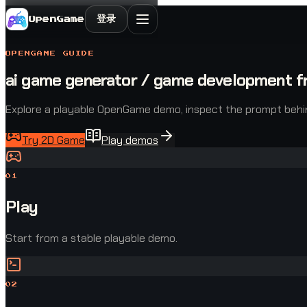
登录
OpenGame
OPENGAME GUIDE
ai game generator / game development 
Explore a playable OpenGame demo, inspect the prompt behind 
Try 2D Game
Play demos
0
1
Play
Start from a stable playable demo.
0
2