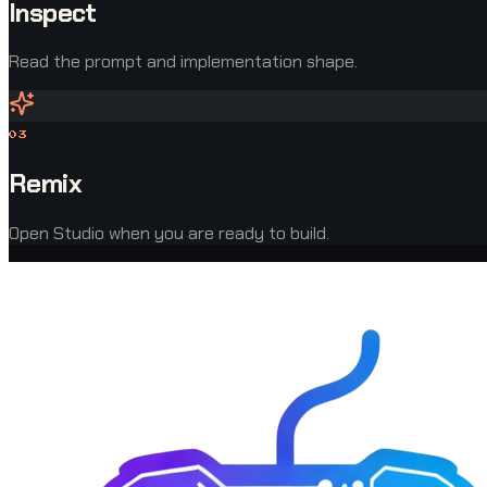
Inspect
Read the prompt and implementation shape.
0
3
Remix
Open Studio when you are ready to build.