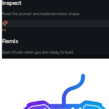
Inspect
Read the prompt and implementation shape.
0
3
Remix
Open Studio when you are ready to build.