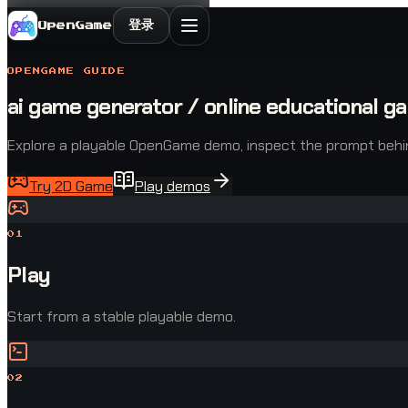
登录
OpenGame
OPENGAME GUIDE
ai game generator / online educational g
Explore a playable OpenGame demo, inspect the prompt behind 
Try 2D Game
Play demos
0
1
Play
Start from a stable playable demo.
0
2