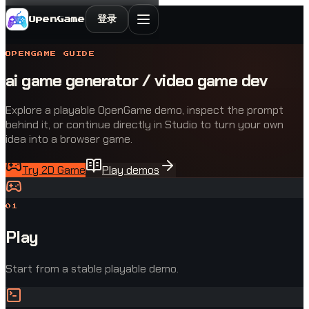
登录
OpenGame
OPENGAME GUIDE
ai game generator / video game dev
Explore a playable OpenGame demo, inspect the prompt
behind it, or continue directly in Studio to turn your own
idea into a browser game.
Try 2D Game
Play demos
0
1
Play
Start from a stable playable demo.