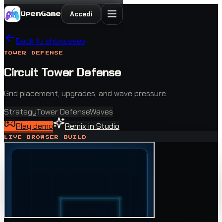
Accedi
OpenGame
Back to showcases
TOWER DEFENSE
Circuit Tower Defense
Grid placement, upgrades, and wave pressure.
Strategy
Tower Defense
Waves
Play demo
Remix in Studio
LIVE BROWSER BUILD