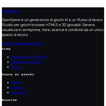
OpenGame
OpenGame è un generatore di giochi AI e un flusso di lavoro
Studio per giochi browser HTML5 e 3D giocabili. Genera,
visualizza in anteprima, itera, scarica e condividi da un unico
spazio di lavoro.
support@opengame.app
Crea
Generatore 2D Game
OpenGame Studio
Prezzi
Gioca ai giochi
Giochi
Vetrina
Comunità
Risorse