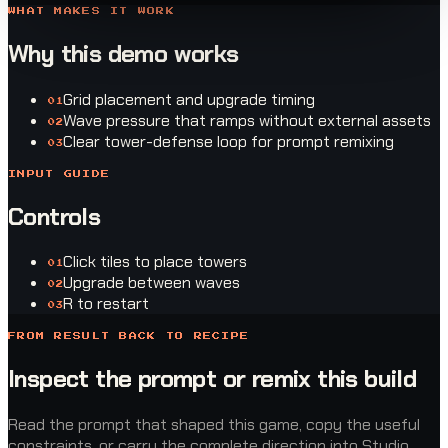
WHAT MAKES IT WORK
Why this demo works
Grid placement and upgrade timing
0
1
Wave pressure that ramps without external assets
0
2
Clear tower-defense loop for prompt remixing
0
3
INPUT GUIDE
Controls
Click tiles to place towers
0
1
Upgrade between waves
0
2
R to restart
0
3
FROM RESULT BACK TO RECIPE
Inspect the prompt or remix this build
Read the prompt that shaped this game, copy the useful
constraints, or carry the complete direction into Studio.