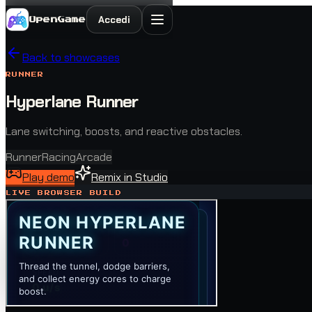
Accedi
OpenGame
Back to showcases
RUNNER
Hyperlane Runner
Lane switching, boosts, and reactive obstacles.
Runner
Racing
Arcade
Play demo
Remix in Studio
LIVE BROWSER BUILD