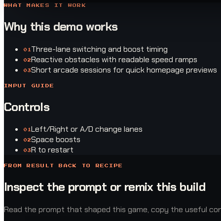
WHAT MAKES IT WORK
Why this demo works
Three-lane switching and boost timing
0
1
Reactive obstacles with readable speed ramps
0
2
Short arcade sessions for quick homepage previews
0
3
INPUT GUIDE
Controls
Left/Right or A/D change lanes
0
1
Space boosts
0
2
R to restart
0
3
FROM RESULT BACK TO RECIPE
Inspect the prompt or remix this build
Read the prompt that shaped this game, copy the useful const