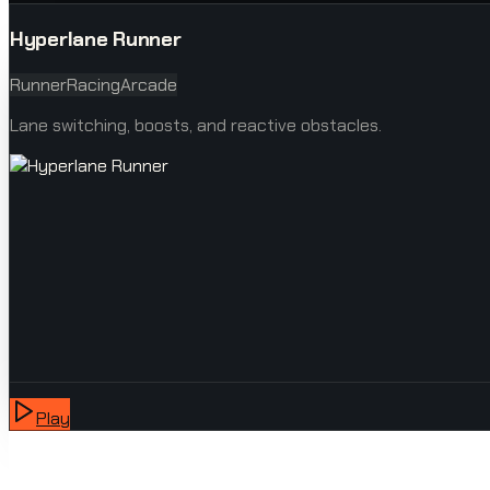
Hyperlane Runner
Runner
Racing
Arcade
Lane switching, boosts, and reactive obstacles.
Play