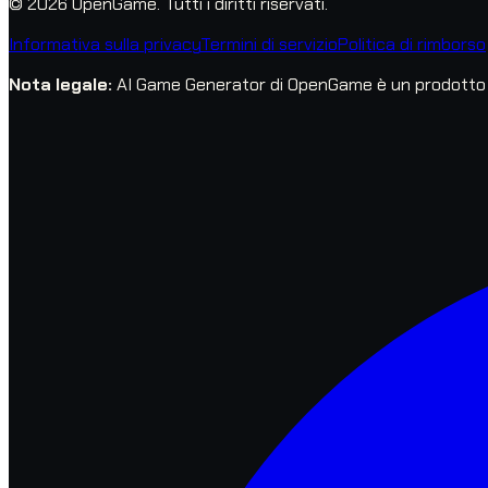
© 2026 OpenGame.
Tutti i diritti riservati.
Informativa sulla privacy
Termini di servizio
Politica di rimborso
Nota legale
:
AI Game Generator di OpenGame è un prodotto ind