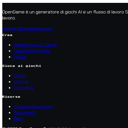
OpenGame è un generatore di giochi AI e un flusso di lavoro St
lavoro.
support@opengame.app
Crea
Generatore 2D Game
OpenGame Studio
Prezzi
Gioca ai giochi
Giochi
Vetrina
Comunità
Risorse
AI Game Generator
Documenti
Blog