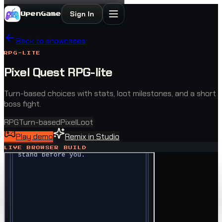
Sign In
OpenGame
Back to showcases
RPG-LITE
Pixel Quest RPG-lite
Turn-based choices with stats, loot milestones, and a short
boss fight.
RPG
Turn-based
Pixel
Loot
Play demo
Remix in Studio
LIVE BROWSER BUILD