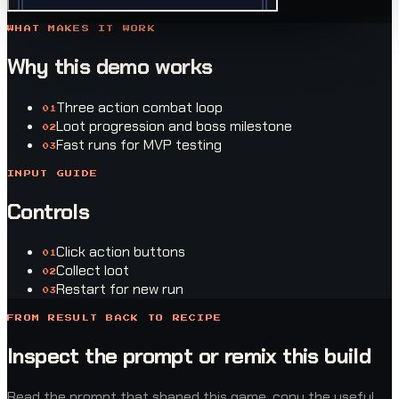
WHAT MAKES IT WORK
Why this demo works
Three action combat loop
0
1
Loot progression and boss milestone
0
2
Fast runs for MVP testing
0
3
INPUT GUIDE
Controls
Click action buttons
0
1
Collect loot
0
2
Restart for new run
0
3
FROM RESULT BACK TO RECIPE
Inspect the prompt or remix this build
Read the prompt that shaped this game, copy the useful