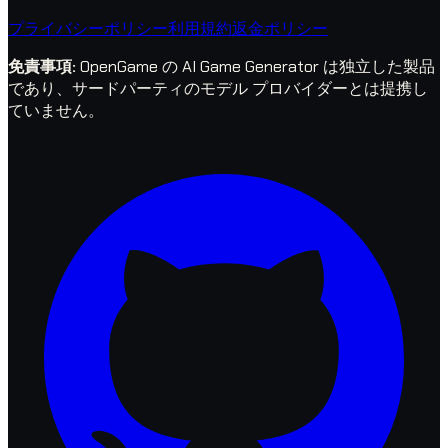
プライバシーポリシー
利用規約
返金ポリシー
免責事項
:
OpenGame の AI Game Generator は独立した製品
であり、サードパーティのモデル プロバイダーとは提携し
ていません。