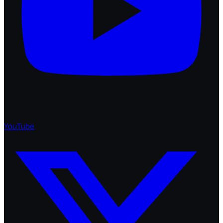
YouTube