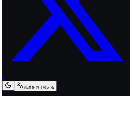
X
言語を切り替える