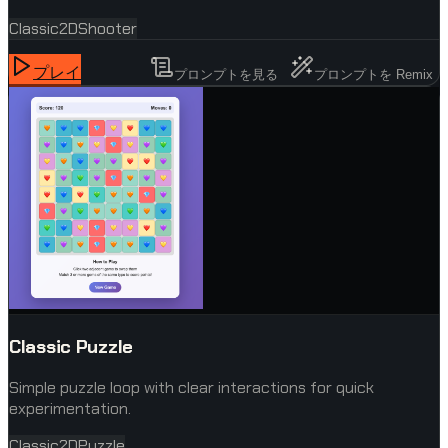
Classic
2D
Shooter
プレイ
プロンプトを見る
プロンプトを Remix
Classic Puzzle
Simple puzzle loop with clear interactions for quick
experimentation.
Classic
2D
Puzzle