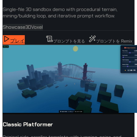
Single-file 3D sandbox demo with procedural terrain,
mining/building loop, and iterative prompt workflow.
Showcase
3D
Voxel
プレイ
プロンプトを見る
プロンプトを Remix
Classic Platformer