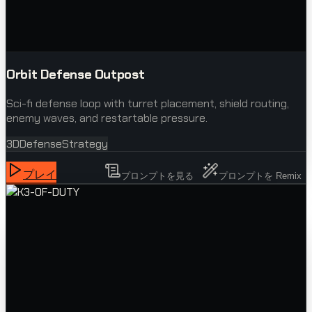
Orbit Defense Outpost
Sci-fi defense loop with turret placement, shield routing,
enemy waves, and restartable pressure.
3D
Defense
Strategy
プレイ
プロンプトを見る
プロンプトを Remix