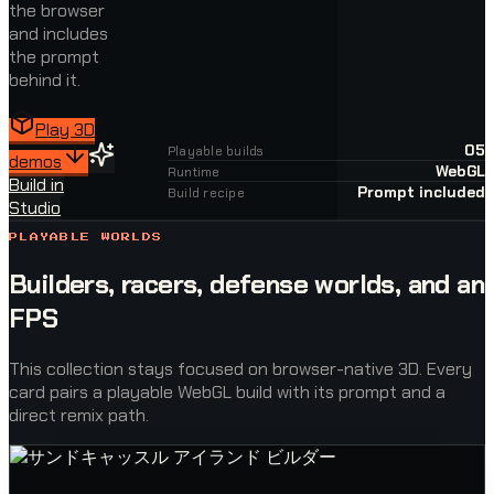
the browser
and includes
the prompt
behind it.
Play 3D
05
Playable builds
demos
WebGL
Runtime
Build in
Prompt included
Build recipe
Studio
PLAYABLE WORLDS
Builders, racers, defense worlds, and an
FPS
This collection stays focused on browser-native 3D. Every
card pairs a playable WebGL build with its prompt and a
direct remix path.