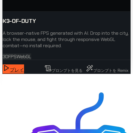
K3-OF-DUTY
A browser-native FPS generated with AI. Drop into the city,
lock the mouse, and fight through responsive WebGL
combat—no install required.
3D
FPS
WebGL
プレイ
プロンプトを見る
プロンプトを Remix