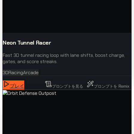
Neon Tunnel Racer
Fast 3D tunnel racing loop with lane shifts, boost charge,
gates, and score streaks.
3D
Racing
Arcade
プレイ
プロンプトを見る
プロンプトを Remix