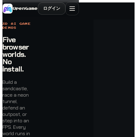
ログイン
OpenGame
3D AI GAME
DEMOS
Five
browser
worlds.
No
install.
Build a
sandcastle,
race a neon
tunnel,
defend an
outpost, or
step into an
FPS. Every
world runs in