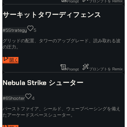
プロンプトを Remix
Prompt
サーキットタワーディフェンス
#
5
Strategy
5
グリッドの配置、タワーのアップグレード、読み取れる波
の圧力。
開く
プロンプトを Remix
Prompt
Nebula Strike シューター
#
6
Shooter
4
バーストファイア、シールド、ウェーブペーシングを備え
たアーケードスペースシューター。