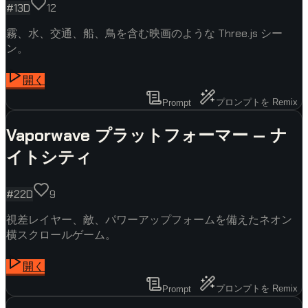
#
1
3D
12
霧、水、交通、船、鳥を含む映画のような Three.js シー
ン。
開く
プロンプトを Remix
Prompt
Vaporwave プラットフォーマー — ナ
イトシティ
#
2
2D
9
視差レイヤー、敵、パワーアップフォームを備えたネオン
横スクロールゲーム。
開く
プロンプトを Remix
Prompt