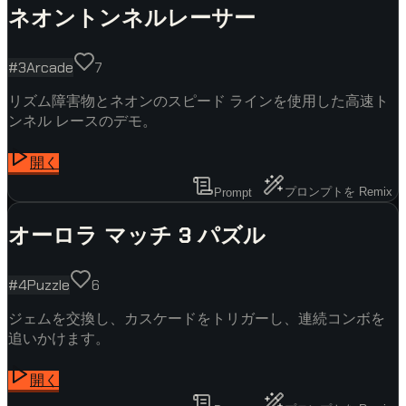
ネオントンネルレーサー
#
3
Arcade
7
リズム障害物とネオンのスピード ラインを使用した高速ト
ンネル レースのデモ。
開く
プロンプトを Remix
Prompt
オーロラ マッチ 3 パズル
#
4
Puzzle
6
ジェムを交換し、カスケードをトリガーし、連続コンボを
追いかけます。
開く