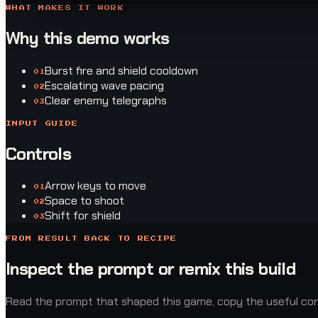
WHAT MAKES IT WORK
Why this demo works
Burst fire and shield cooldown
0
1
Escalating wave pacing
0
2
Clear enemy telegraphs
0
3
INPUT GUIDE
Controls
Arrow keys to move
0
1
Space to shoot
0
2
Shift for shield
0
3
FROM RESULT BACK TO RECIPE
Inspect the prompt or remix this build
Read the prompt that shaped this game, copy the useful const