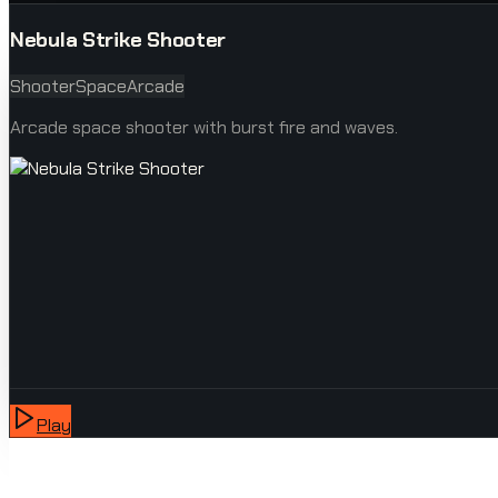
Nebula Strike Shooter
Shooter
Space
Arcade
Arcade space shooter with burst fire and waves.
Play