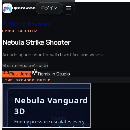
ログイン
OpenGame
Back to showcases
SPACE SHOOTER
Nebula Strike Shooter
Arcade space shooter with burst fire and waves.
Shooter
Space
Arcade
Play demo
Remix in Studio
LIVE BROWSER BUILD