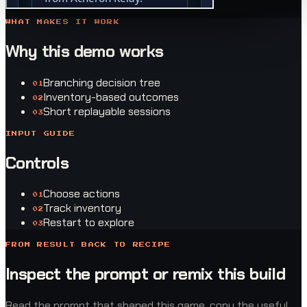
WHAT MAKES IT WORK
Why this demo works
Branching decision tree
0
1
Inventory-based outcomes
0
2
Short replayable sessions
0
3
INPUT GUIDE
Controls
Choose actions
0
1
Track inventory
0
2
Restart to explore
0
3
FROM RESULT BACK TO RECIPE
Inspect the prompt or remix this build
Read the prompt that shaped this game, copy the useful