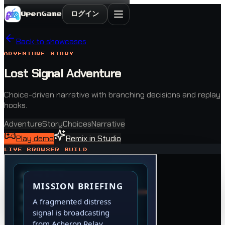
ログイン
OpenGame
Back to showcases
ADVENTURE STORY
Lost Signal Adventure
Choice-driven narrative with branching decisions and replay
hooks.
Adventure
Story
Choices
Narrative
Play demo
Remix in Studio
LIVE BROWSER BUILD